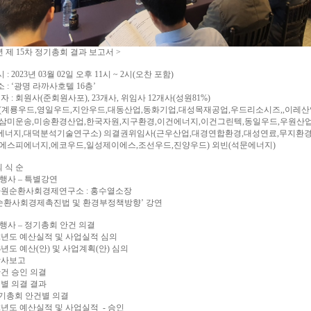
3년 제 15차 정기총회 결과 보고서 >
 : 2023년 03월 02일 오후 11시 ~ 2시(오찬 포함)
 : ‘광명 라까사호텔 16층’
자 : 회원사(준회원사포), 23개사, 위임사 12개사(성원81%)
(계룡우드,영일우드,지안우드,대동산업,동화기업,대성목재공업,우드리소시즈,,이레산
,삼미운송,미송환경산업,한국자원,지구환경,이건에너지,이건그린텍,동일우드,우원산업
에너지,대덕분석기술연구소) 의결권위임사(근우산업,대경연합환경,대성연료,무지환경
에스피에너지,에코우드,일성제이에스,조선우드,진양우드) 외빈(석문에너지)
의 식 순
 행사 – 특별강연
자원순환사회경제연구소 : 홍수열소장
사회경제촉진법 및 환경부정책방향’ 강연
 행사 – 정기총회 안건 의결
2년도 예산실적 및 사업실적 심의
3년도 예산(안) 및 사업계획(안) 심의
감사보고
건 승인 의결
별 의결 결과
정기총회 안건별 의결
2년도 예산실적 및 사업실적 - 승인