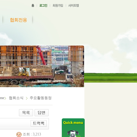
협회전용
me
협회소식
주요활동동정
조회 : 3,213