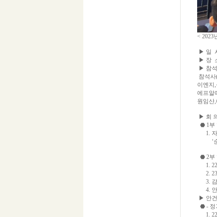
< 202
▶ 일 시
▶ 장 소
▶ 참석
참석사
이엔지
에프알
원임산,
▶ 회 
⬣ 1부
1. 
‘순환
⬣ 2부
1. 2
2. 2
3. 
4. 안
▶ 안건
⬣ - 
1. 2