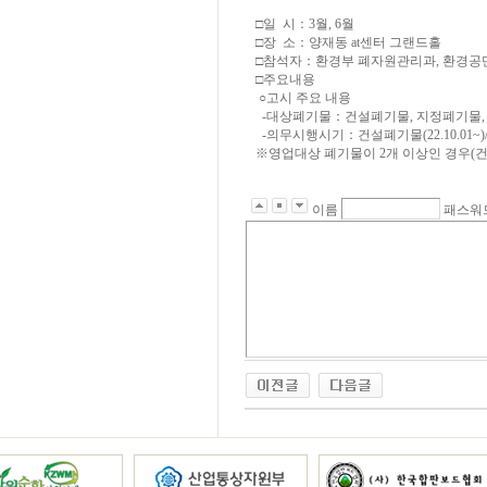
□일 시：3월, 6월
□장 소：양재동 at센터 그랜드홀
□참석자：환경부 폐자원관리과, 환경공단 
□주요내용
○고시 주요 내용
-대상폐기물：건설폐기물, 지정폐기물, 
-의무시행시기：건설폐기물(22.10.01~)/지
※영업대상 폐기물이 2개 이상인 경우(
이름
패스워