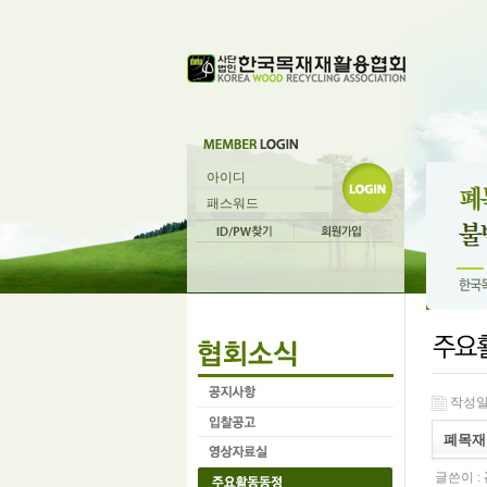
작성일 :
폐목재
글쓴이 :