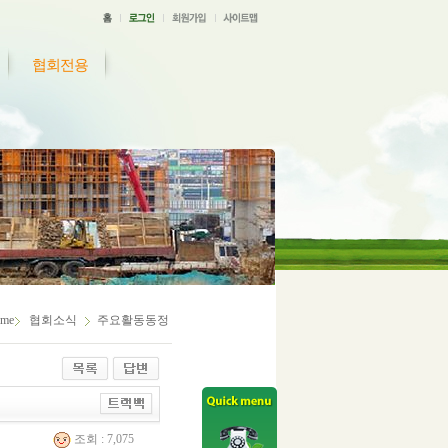
협회전용
me
협회소식
주요활동동정
조회 : 7,075