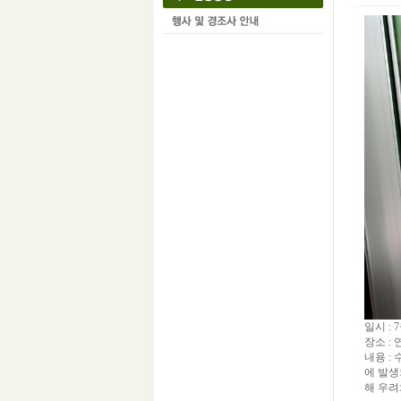
일시 : 
장소 :
내용 :
에 발생
해 우려