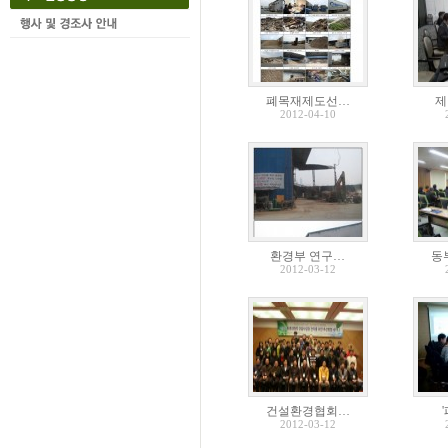
폐목재제도선…
제
2012-04-10
환경부 연구…
동
2012-03-12
건설환경협회…
2012-03-12