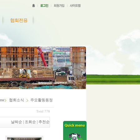
협회전용
me
협회소식
주요활동동정
Total 776
날짜순
|
조회순
|
추천순