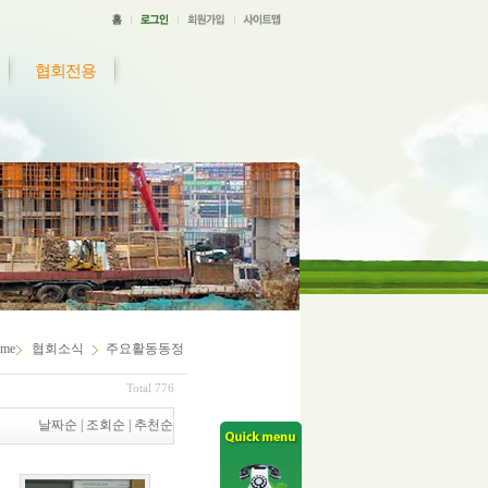
협회전용
me
협회소식
주요활동동정
Total 776
날짜순
|
조회순
|
추천순