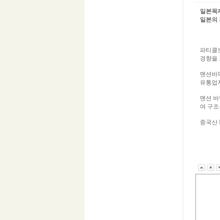
일본목재
일본의 파
파티클보
경향을 
맨션바닥
유통업자
맨션 바
여 구조
중국산 P