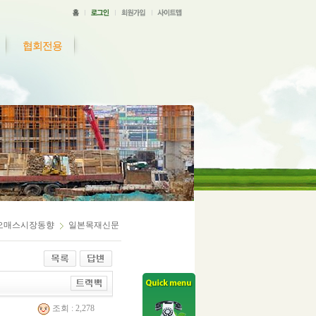
협회전용
오매스시장동향
일본목재신문
조회 : 2,278