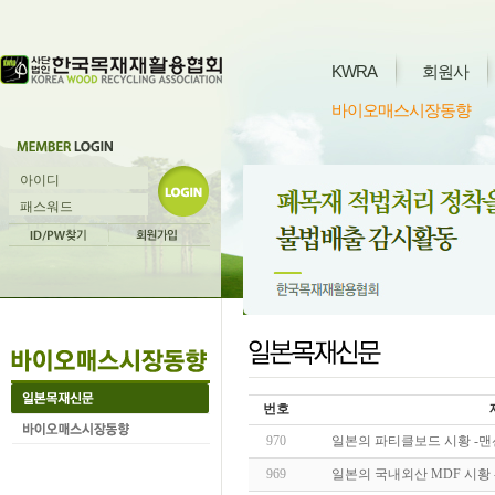
KWRA
회원사
바이오매스시장동향
번호
970
일본의 파티클보드 시황 -맨
969
일본의 국내외산 MDF 시황 -