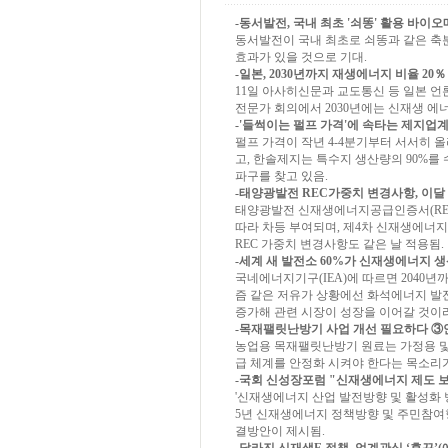
-동서발전, 국내 최초 '쇠똥' 활용 바이오매
동서발전이 국내 최초로 쇠똥과 같은 축분
효과가 있을 것으로 기대.
-일본, 2030년까지 재생에너지 비율 20％ 
11일 아사히신문과 교도통신 등 일본 
전문가 회의에서 2030년에는 신재생 에너
-'들썩이는 펄프 가격'에 속타는 제지업계(파
펄프 가격이 작년 4-4분기부터 서서히 
고, 한솔제지는 특수지 생산량의 90%를
파구를 찾고 있음.
-태양광발전 REC가중치 변경사항, 이달 13
태양광발전 신재생에너지공급인증서(REC
따라 차등 부여되며, 제4차 신재생에너지
REC 가중치 변경사항도 같은 날 적용됨.
-세계 새 발전소 60%가 신재생에너지 생산(한
국네에너지기구(IEA)에 따르면 2040년
즘 같은 저유가 상황에선 화석에너지 발
증가해 관련 시장이 성장을 이어갈 것이라
-목재팰릿난방기 사업 개선 필요하다 ③안정
농업용 목재팰릿난방기 원료는 가정용 및
급 체계를 안정화 시켜야 한다는 목소리가
-국회 신성장포럼 "신재생에너지 제도 보완 
'신재생에너지 산업 발전방향 및 활성화 
5년 신재생에너지 정책방향 및 주민참여
결방안이 제시됨.