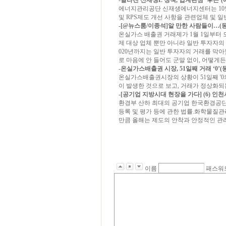
-달라진 신재생E 정책, 업계관심 ‘후끈’(에너지
에너지관리공단 신재생에너지센터는 10
및 RPS제도 개선 사항을 관련업체 및 
-[@뉴스룸/이종석]알 만한 사람들이…(동아일보
온실가스 배출권 거래제가 1월 1일부터 
제 대상 업체 뿐만 아니라 일반 투자자의 
020년까지는 일반 투자자의 거래를 막아
로 마음에 안 들어도 군말 없이, 어떻게든
-온실가스배출권 시장, 51일째 거래 ‘0’(동아일
온실가스배출권시장의 상황이 51일째 '0
이 발생한 것으로 보고, 거래가 정상화되
-[공기업 지방시대 현장을 가다] (6) 인
환경부 산하 최대의 공기업 한국환경공단
등록 및 평가 등에 관한 법률.화학물질
만큼 올해는 제도의 안착과 안정적인 관
이름
패스워